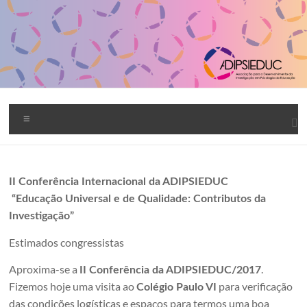
Skip
to
content
ADIPSIEDUC
Menu
II Conferência Internacional da ADIPSIEDUC
“Educação Universal e de Qualidade: Contributos da
Investigação”
Estimados congressistas
Aproxima-se a
.
II Conferência da ADIPSIEDUC/2017
Fizemos hoje uma visita ao
para verificação
Colégio Paulo VI
das condições logísticas e espaços para termos uma boa