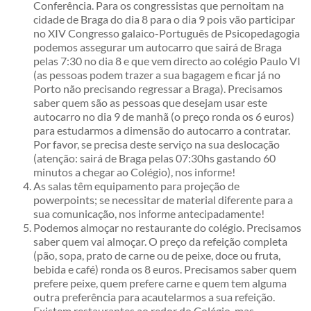
Conferência. Para os congressistas que pernoitam na
cidade de Braga do dia 8 para o dia 9 pois vão participar
no XIV Congresso galaico-Português de Psicopedagogia
podemos assegurar um autocarro que sairá de Braga
pelas 7:30 no dia 8 e que vem directo ao colégio Paulo VI
(as pessoas podem trazer a sua bagagem e ficar já no
Porto não precisando regressar a Braga). Precisamos
saber quem são as pessoas que desejam usar este
autocarro no dia 9 de manhã (o preço ronda os 6 euros)
para estudarmos a dimensão do autocarro a contratar.
Por favor, se precisa deste serviço na sua deslocação
(atenção: sairá de Braga pelas 07:30hs gastando 60
minutos a chegar ao Colégio), nos informe!
As salas têm equipamento para projeção de
powerpoints; se necessitar de material diferente para a
sua comunicação, nos informe antecipadamente!
Podemos almoçar no restaurante do colégio. Precisamos
saber quem vai almoçar. O preço da refeição completa
(pão, sopa, prato de carne ou de peixe, doce ou fruta,
bebida e café) ronda os 8 euros. Precisamos saber quem
prefere peixe, quem prefere carne e quem tem alguma
outra preferência para acautelarmos a sua refeição.
Existem restaurantes ao redor do Colégio, mas